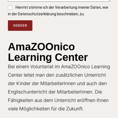
Hiermit stimme ich der Verarbeitung meiner Daten, wie
in der Datenschutzerklärung beschrieben, zu.
SENDEN
A
l
AmaZOOnico
t
Learning Center
e
r
Bei einem Voluntariat im AmaZOOnico Learning
n
a
Center leitet man den zusätzlichen Unterricht
t
der Kinder der MitarbeiterInnen und auch den
i
Englischunterricht der MitarbeiterInnen. Die
v
Fähigkeiten aus dem Unterricht eröffnen ihnen
e
:
viele Möglichkeiten für die Zukunft.