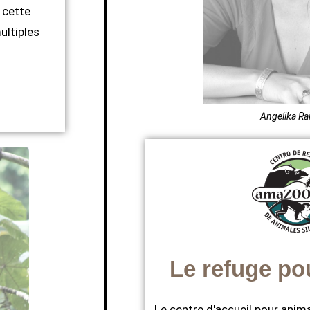
 cette
ultiples
Angelika R
Le refuge po
Le centre d'accueil pour ani