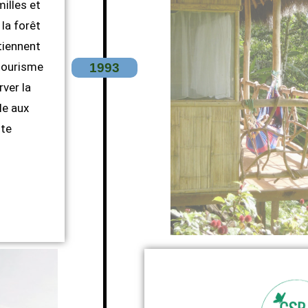
illes et
la forêt
tiennent
tourisme
1993
ver la
le aux
ste