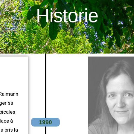
Historie
 Raimann
ger sa
picales
lace à
1990
a pris la