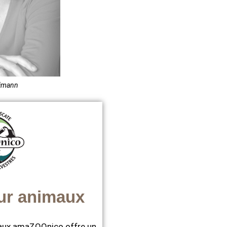
aimann
ur animaux
maux amaZOOnico offre un