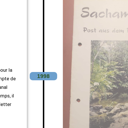
pour la
1998
mpte de
anal
mps, il
etter